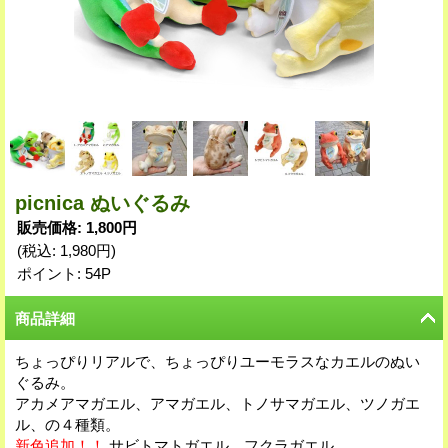
picnica ぬいぐるみ
販売価格
:
1,800円
(税込
:
1,980円
)
ポイント: 54P
商品詳細
ちょっぴりリアルで、ちょっぴりユーモラスなカエルのぬい
ぐるみ。
アカメアマガエル、アマガエル、トノサマガエル、ツノガエ
ル、の４種類。
新色追加！！
サビトマトガエル、フクラガエル