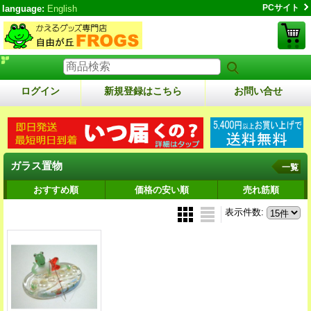
PCサイト
language:
English
ログイン
新規登録はこちら
お問い合せ
ガラス置物
一覧
おすすめ順
価格の安い順
売れ筋順
表示件数
: