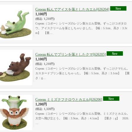
Copeau 転んでアイスを落としたカエル
[626204]
1,100円
(税込
:
1,210円)
Copeau（コポー）シリーズのレジン製カエル置物。ずっこけコポタロ
ウ。アイスクリームを落としちゃいました。【幅：5.1cm、高さ：3.3c
m】 【重…
Copeau 転んでプリンを落としたクマ
[626205]
1,100円
(税込
:
1,210円)
Copeau（コポー）シリーズのレジン製カエル置物。ずっこけクマたん。
カスタードプリン落としちゃった。【幅：5.5cm、高さ：3.1cm】 【重
さ：g…
Copeau ミミズクフクロウとカエル
[626206]
1,200円
(税込
:
1,320円)
Copeau（コポー）シリーズのレジン製カエル置物。ミミズクとカエル。
大空へ飛び立とう。【幅：3.9cm、高さ：4.1cm】 【重さ：g】 2026.
…