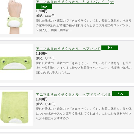
アニマルきゅうそくタオル リストバンド 2pcs
1,500円
(税込
:
1,650円)
優れた吸水力・速乾力で『きゅうそく』。忙しい毎日に休息を。水回り
の家事や洗顔など洋服の袖が濡れそうなときに大活躍のリストバンド。
２個入り。両腕（両手首…
アニマルきゅうそくタオル ヘアバンド
1,100円
(税込
:
1,210円)
優れた吸水力・速乾力で『きゅうそく』。忙しい毎日に休息を。お風呂
上りや洗顔時、メイクする時など毎日使うヘアバンド。洗濯機で丸洗い
OKなのでお手入れもら…
アニマルきゅうそくタオル ヘアドライタオル
1,400円
(税込
:
1,540円)
優れた吸水力・速乾力で『きゅうそく』。忙しい毎日に休息を。髪や体
についた水分をスッと素早く吸水してくれます。ふわふわな素材が小さ
なお子様にもおすすめの…