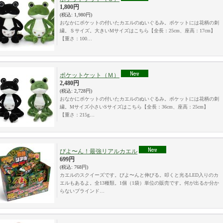
1,800円
(税込
:
1,980円)
おなかにポケットの付いたカエルのぬいぐるみ。ポケットには花柄の刺
繍。Ｓサイズ。大きいMサイズはこちら【全長：25cm、座高：17cm】
【重さ：100…
ポケットケット（Ｍ）
2,480円
(税込
:
2,728円)
おなかにポケットの付いたカエルのぬいぐるみ。ポケットには花柄の刺
繍。Mサイズ小さいSサイズはこちら【全長：36cm、座高：25cm】
【重さ：215g…
びよ〜ん！最強リアルカエル
699円
(税込
:
768円)
カエルのスクイーズです。びよ〜んと伸びる。叩くと光るLED入りのカ
エルもあるよ。全13種類。1個（1袋）単位の販売です。何が出るか分か
らないブラインド…