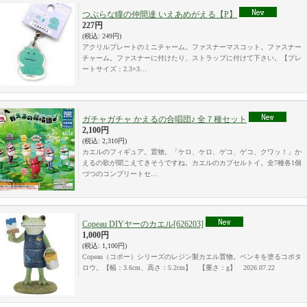
つぶらな瞳の仲間達 いえあめがえる【P】
227円
(税込
:
249円)
アクリルプレートのミニチャーム。ファスナーマスコット。ファスナー
チャーム。ファスナーに付けたり、ストラップに付けて下さい。【プレ
ートサイズ：2.3×3…
ガチャガチャ かえるの合唱団♪ 全７種セット
2,100円
(税込
:
2,310円)
カエルのフィギュア。置物。「ケロ、ケロ、ゲコ、ゲコ、クワッ！」か
えるの歌が聞こえてきそうですね。カエルのカプセルトイ。全7種各1個
づつのコンプリートセ…
Copeau DIYヤーのカエル
[626203]
1,000円
(税込
:
1,100円)
Copeau（コポー）シリーズのレジン製カエル置物。ペンキを塗るコポタ
ロウ。【幅：3.6cm、高さ：5.2cm】 【重さ：g】 2026.07.22