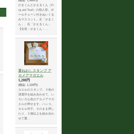
(税込
:
1,980円)
がまくんとかえるくん（Fr
og and Toad）の指人形。ボ
ールチェーン付きぬいぐる
みマスコット。左「がまく
ん」、右「かえるくん」
【全長：がまくん：…
重ねおしスタンプ ア
カメアマガエル
1,200円
(税込
:
1,320円)
カエルのスタンプ。３色の
浸透印を組み合わせて、い
ろいろな色のアカメアマガ
エルが押せます。ハンコ。
カエル判子。そのまま押し
たり、２個以上を組み合わ
せて重…