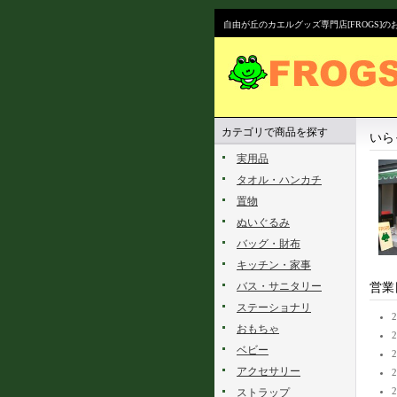
自由が丘のカエルグッズ専門店[FROGS]
カテゴリで商品を探す
いら
実用品
タオル・ハンカチ
置物
ぬいぐるみ
バッグ・財布
キッチン・家事
バス・サニタリー
営業
ステーショナリ
おもちゃ
ベビー
アクセサリー
ストラップ