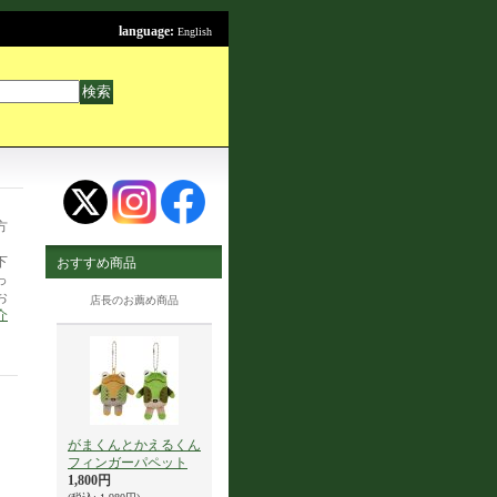
language:
English
方
下
おすすめ商品
っ
お
店長のお薦め商品
介
がまくんとかえるくん
フィンガーパペット
1,800円