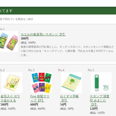
れてます
店で売れている商品をご紹介
o.1
カエルの食器荒いスポンジ【P】
300円
(税込
:
330円)
食器や調理器具の汚れ落としに。キッチンスポンジ。スポンジをシンク側面など
に貼り付けられる「キャッチフック」１個付属。汚れをカキ落とすPETフィルム
と泡…
o.2
No.3
No.4
No.5
金箔入り ガラ
Frog 前髪クリ
おくすり手帳
スタンプ 浸透
ス金かえる
ップ【P】
【P】
印 みました
500円
600円
54円
【P】
120円
(税込
:
550円)
(税込
:
660円)
(税込
:
59円)
(税込
:
132円)