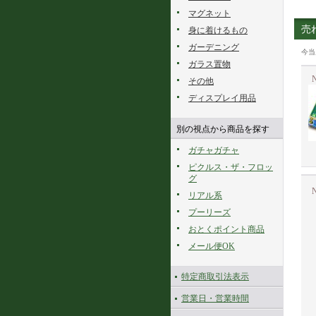
マグネット
売
身に着けるもの
ガーデニング
今当
ガラス置物
N
その他
ディスプレイ用品
別の視点から商品を探す
ガチャガチャ
ピクルス・ザ・フロッ
グ
N
リアル系
プーリーズ
おとくポイント商品
メール便OK
特定商取引法表示
営業日・営業時間