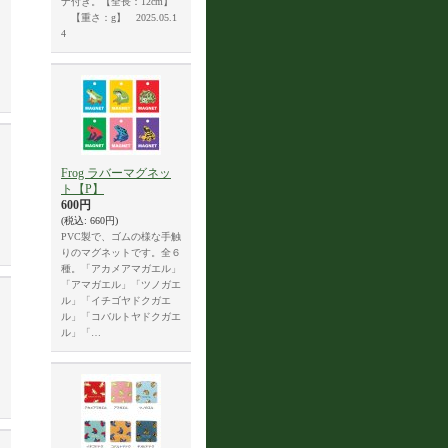
ナ付き。【全長：12cm】
【重さ：g】 2025.05.1
4
Frog ラバーマグネッ
ト【P】
600円
(税込
:
660円)
PVC製で、ゴムの様な手触
りのマグネットです。全６
種。「アカメアマガエル」
「アマガエル」「ツノガエ
ル」「イチゴヤドクガエ
ル」「コバルトヤドクガエ
ル」「…