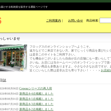
のお届けする蛙雑貨を販売する通販ページです
ご利用案内
｜
お問い合せ
商品検索
:
っしゃいませ
フロッグスのオンラインショップへようこそ。
遠方などでご来店できない方。家でじっくり商品を選びたい
は是非このサイトをご利用下さい。
でも機会がございましたら自由が丘の店舗にも一度いらして
さいね。お店には当ホームページのオンラインショップで扱
ていない商品も多数ありますよ。小さな小さなお店ですが、
近くにいらした際は是非お立ち寄り下さい！・・・＞
お店紹
日誌
Copeauシリーズの再入荷
2026年08月06日
新商品を4点掲載しました
2026年08月04日
新商品を1点掲載しました
2026年08月01日
新商品を3点掲載しました
2026年07月28日
新商品を2点掲載しました
2026年07月25日