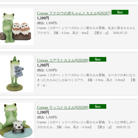
Copeau フクロウの赤ちゃんとカエル
[626207]
1,200円
(税込
:
1,320円)
Copeau（コポー）シリーズのレジン製カエル置物。丸太に座るカエルと
フクロウ。【幅：4.5cm、高さ：4cm】 【重さ：g】 2026.07.22
Copeau コアラとカエル
[626208]
1,200円
(税込
:
1,320円)
Copeau（コポー）シリーズのレジン製カエル置物。ユーカリの木になり
きったカエルにしがみつくコアラ。【幅：2.9cm、高さ：5.9cm】 【重
さ：g…
Copeau ラッコとカエル
[626209]
1,200円
(税込
:
1,320円)
Copeau（コポー）シリーズのレジン製カエル置物。ラッコと仲良しポー
ズのカエル。【幅：5cm、高さ：4.3cm】 【重さ：g】 2026.07.22