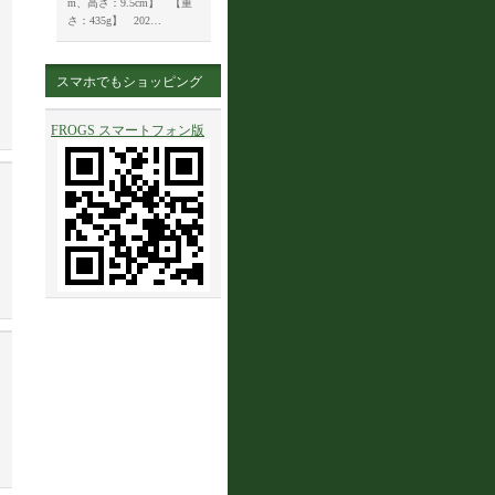
m、高さ：9.5cm】 【重
さ：435g】 202…
スマホでもショッピング
FROGS スマートフォン版