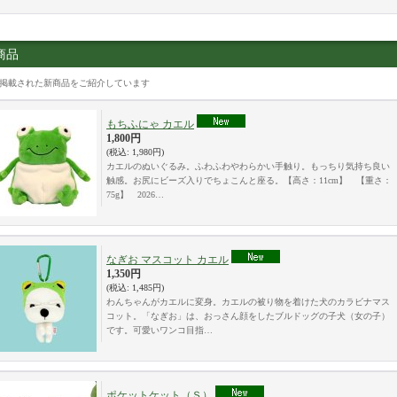
商品
掲載された新商品をご紹介しています
もちふにゃ カエル
1,800円
(税込
:
1,980円)
カエルのぬいぐるみ。ふわふわやわらかい手触り。もっちり気持ち良い
触感。お尻にビーズ入りでちょこんと座る。【高さ：11cm】 【重さ：
75g】 2026…
なぎお マスコット カエル
1,350円
(税込
:
1,485円)
わんちゃんがカエルに変身。カエルの被り物を着けた犬のカラビナマス
コット。「なぎお」は、おっさん顔をしたブルドッグの子犬（女の子）
です。可愛いワンコ目指…
ポケットケット（Ｓ）