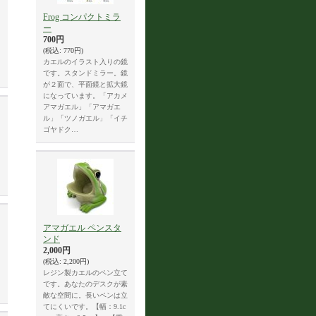
Frog コンパクトミラ
ー
700円
(税込
:
770円)
カエルのイラスト入りの鏡
です。スタンドミラー。鏡
が２面で、平面鏡と拡大鏡
になっています。「アカメ
アマガエル」「アマガエ
ル」「ツノガエル」「イチ
ゴヤドク…
アマガエル ペンスタ
ンド
2,000円
(税込
:
2,200円)
レジン製カエルのペン立て
です。あなたのデスクが素
敵な空間に。長いペンは立
てにくいです。【幅：9.1c