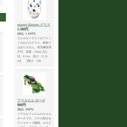
mizuno ikimono グラス
1,300円
(税込
:
1,430円)
カエルのイラストがプリン
トされたのグラス。耐熱で
はありません。食洗機使用
不可。容量：350ml【口
径：6.2cm、高さ：11.3c
m】 【重さ：196…
アマガエル ポーチ
880円
(税込
:
968円)
リアルなフォルムのカエル
ポーチです。クチの部分を
ファスナーで開閉。カラビ