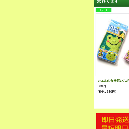
売れてます
カエルの食器荒いスポ
300円
(税込
:
330円)