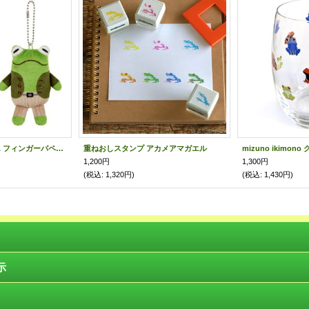
がまくんとかえるくん フィンガーパペット
重ねおしスタンプ アカメアマガエル
mizuno ikimono
1,200円
1,300円
(税込
:
1,320円)
(税込
:
1,430円)
示