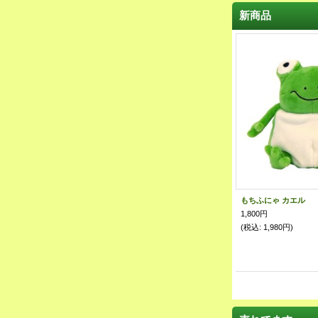
新商品
もちふにゃ カエル
1,800円
(税込
:
1,980円)