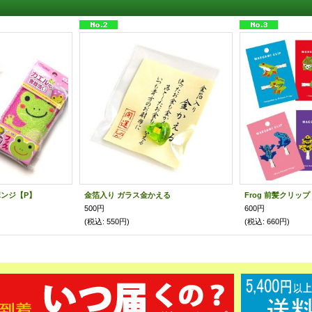
ンジ【P】
金箔入り ガラス金かえる
Frog 前髪クリップ
500円
600円
(税込
:
550円)
(税込
:
660円)