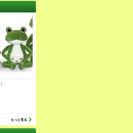
Ｓ）
ポケットケット（Ｍ）
びよ〜ん！最強
2,480円
699円
(税込
:
2,728円)
(税込
:
768円)
もっと見る