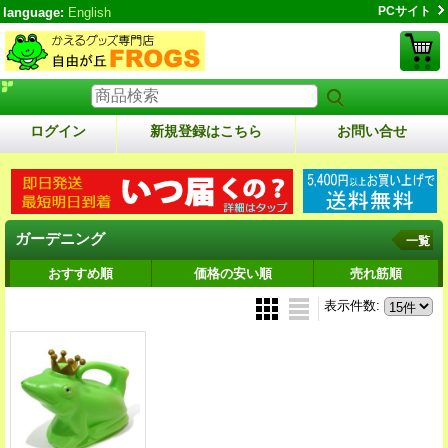
PCサイト
language:
English
ログイン
新規登録はこちら
お問い合せ
ガーデニング
一覧
おすすめ順
価格の安い順
売れ筋順
表示件数
: