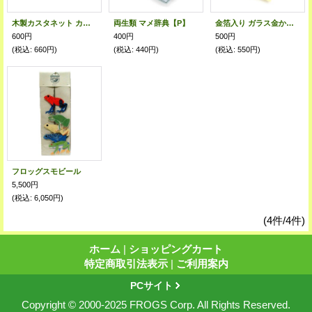
木製カスタネット カエル
両生類 マメ辞典【P】
金箔入り ガラス金かえる
600円
400円
500円
(税込
:
660円)
(税込
:
440円)
(税込
:
550円)
フロッグスモビール
5,500円
(税込
:
6,050円)
(4件/4件)
ホーム
|
ショッピングカート
特定商取引法表示
|
ご利用案内
PCサイト
Copyright © 2000-2025 FROGS Corp. All Rights Reserved.