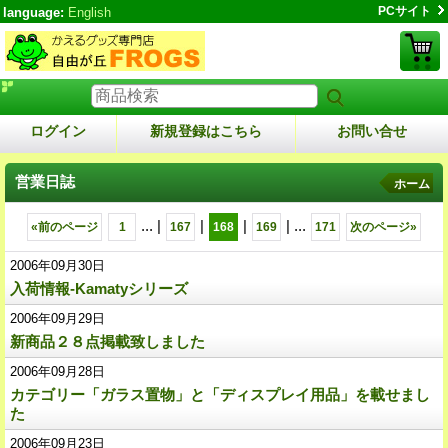
PCサイト
language:
English
ログイン
新規登録はこちら
お問い合せ
営業日誌
ホーム
...
|
|
|
|
...
«
前のページ
1
167
168
169
171
次のページ
»
2006年09月30日
入荷情報-Kamatyシリーズ
2006年09月29日
新商品２８点掲載致しました
2006年09月28日
カテゴリー「ガラス置物」と「ディスプレイ用品」を載せまし
た
2006年09月23日