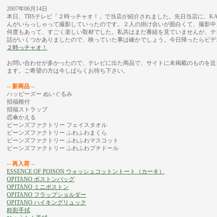
2007年06月14日
本日、TBSテレビ「２時っチャオ！」で当店が紹介されました。先日当店に、KA
んがいらっしゃって撮影していったのです。２人の掛け合いが面白くて、撮影中
何度もあって、すごく楽しい取材でした。私共はまだ番組を見ていませんが、テ
話がいくつかありましたので、映っていた事は確かでしょう。今日帰ったらビデ
２時っチャオ！
お問い合わせが多かったので、テレビに出た商品で、サイトに未掲載のものを近
ます。ご希望の方は今しばらくお待ち下さい。
-- 新商品 --
ハッピーズー ぬいぐるみ
招福根付
招福ストラップ
恋傘かえる
ビーンズファクトリー フェイスタオル
ビーンズファクトリー ふわふわまくら
ビーンズファクトリー ふわふわマスコット
ビーンズファクトリー ふわふわプチドール
-- 再入荷 --
ESSENCE OF POISON ウォッシュコットントート（カーキ）
OPITANO ボストンバッグ
OPITANO ミニボストン
OPITANO フラップショルダー
OPITANO ハイキングリュック
粋彩手拭