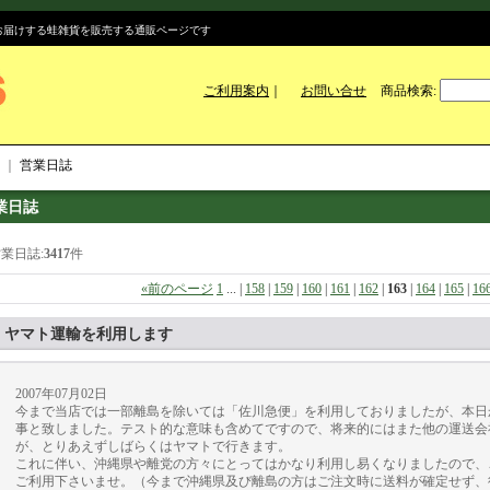
のお届けする蛙雑貨を販売する通販ページです
ご利用案内
｜
お問い合せ
商品検索
:
｜
営業日誌
業日誌
業日誌:
3417
件
«
前のページ
1
...
|
158
|
159
|
160
|
161
|
162
|
163
|
164
|
165
|
16
ヤマト運輸を利用します
2007年07月02日
今まで当店では一部離島を除いては「佐川急便」を利用しておりましたが、本日
事と致しました。テスト的な意味も含めてですので、将来的にはまた他の運送会
が、とりあえずしばらくはヤマトで行きます。
これに伴い、沖縄県や離党の方々にとってはかなり利用し易くなりましたので、
ご利用下さいませ。（今まで沖縄県及び離島の方はご注文時に送料が確定せず、