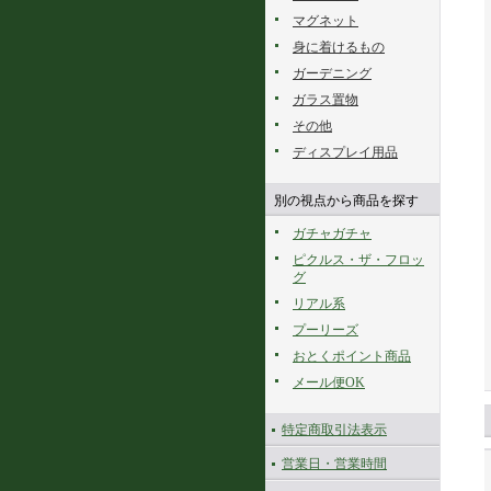
マグネット
身に着けるもの
ガーデニング
ガラス置物
その他
ディスプレイ用品
別の視点から商品を探す
ガチャガチャ
ピクルス・ザ・フロッ
グ
リアル系
プーリーズ
おとくポイント商品
メール便OK
特定商取引法表示
営業日・営業時間