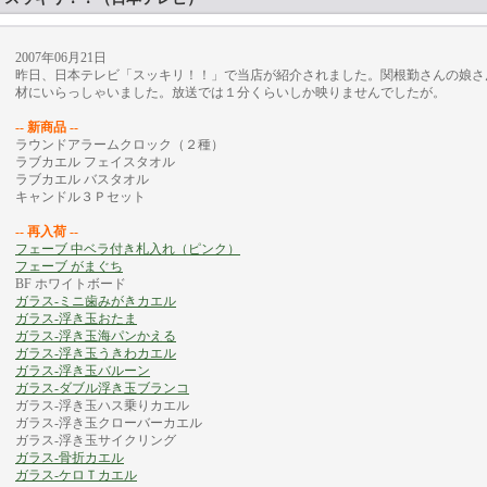
2007年06月21日
昨日、日本テレビ「スッキリ！！」で当店が紹介されました。関根勤さんの娘さ
材にいらっしゃいました。放送では１分くらいしか映りませんでしたが。
-- 新商品 --
ラウンドアラームクロック（２種）
ラブカエル フェイスタオル
ラブカエル バスタオル
キャンドル３Ｐセット
-- 再入荷 --
フェーブ 中ベラ付き札入れ（ピンク）
フェーブ がまぐち
BF ホワイトボード
ガラス-ミニ歯みがきカエル
ガラス-浮き玉おたま
ガラス-浮き玉海パンかえる
ガラス-浮き玉うきわカエル
ガラス-浮き玉バルーン
ガラス-ダブル浮き玉ブランコ
ガラス-浮き玉ハス乗りカエル
ガラス-浮き玉クローバーカエル
ガラス-浮き玉サイクリング
ガラス-骨折カエル
ガラス-ケロＴカエル