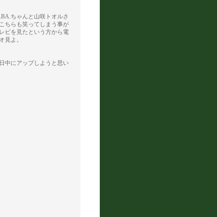
BA.ちゃんと山咲トオルさ
こちらも笑ってしまう事が
レビを見たという方から電
オ見よ。
日中にアップしようと思い