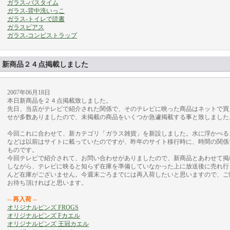
ガラス-バスタイム
ガラス-背中洗いっこ
ガラス-トイレで読書
ガラスピアス
ガラス-コンビストラップ
新商品２４点掲載しました
2007年06月18日
本日新商品を２４点掲載致しました。
先日、当店がテレビで紹介された関係で、そのテレビに映った商品はネットで買
せが多数ありましたので、未掲載の商品をいくつか急遽掲載する事と致しました
今回これに合わせて、新カテゴリ「ガラス雑貨」を新設しました。水に浮かべる
などは以前はサイトに載っていたのですが、昨年のサイト移行時に、時間の関係
ものです。
今回テレビで紹介されて、お問い合わせがありましたので、新商品とあわせて掲
しながら、テレビに映ると知らず在庫を準備していなかった上に放送後に売れ行
んど在庫がございません。今週末ごろまでには再入荷したいと思いますので、ご
お待ち頂ければと思います。
-- 再入荷 --
オリジナルピンズ FROGS
オリジナルピンズ Fカエル
オリジナルピンズ 王冠カエル