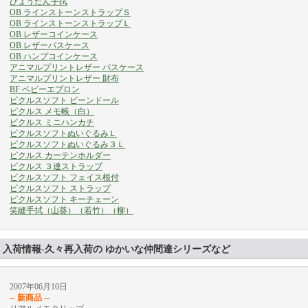
ひょうたん手拭
OB ラインストーンストラップＳ
OB ラインストーンストラップＬ
OB レザーコインケース
OB レザーパスケース
OB ハンプコインケース
アニマルプリントレザー パスケース
アニマルプリントレザー 財布
BF ベビーエプロン
ピクルスソフト ビーンドール
ピクルス メモ帳（白）
ピクルス ミニハンカチ
ピクルスソフトぬいぐるみＬ
ピクルスソフトぬいぐるみ３Ｌ
ピクルス カーテンホルダー
ピクルス ３連ストラップ
ピクルスソフト フェイス根付
ピクルスソフト ストラップ
ピクルスソフト キーチェーン
笑縫手拭（山葵）
（若竹）
（柳）
入荷情報-久々再入荷の ゆかいな仲間達シリーズなど
2007年06月10日
-- 新商品 --