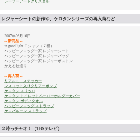
レーザーアートクリスタル
レジャーシートの新作や、ケロタンシリーズの再入荷など
2007年06月16日
-- 新商品 --
in good light Ｔシャツ（７種）
ハッピーフロッグ一家 レジャーシート
ハッピーフロッグ一家 レジャーバッグ
ハッピーフロッグ一家 レジャーボストン
かえる蚊遣り
-- 再入荷 --
リアルミニステッカー
マスコット入りクリアーポンプ
ケロタン スリッパ
ケロタン トイレットペーパーホルダーカバー
ケロタン ボディタオル
ハッピーフロッグ ストラップ
ケロバルーン ストラップ
２時っチャオ！（TBSテレビ）