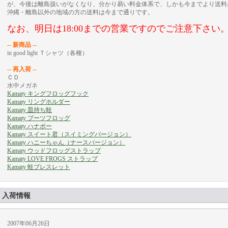
が、今後は離島扱いがなくなり、分かり易い料金体系で、しかも今までより送料
沖縄・離島以外の地域の方の送料は今まで通りです。
なお、明日は18:00までの営業ですのでご注意下さい
-- 新商品 --
in good light Ｔシャツ（各種）
-- 再入荷 --
ＣＤ
水中メガネ
Kamaty キングフロッグフック
Kamaty リングホルダー
Kamaty 皿持ち蛙
Kamaty ブーツフロッグ
Kamaty ハナボー
Kamaty スイート君（スイミングバージョン）
Kamaty ハニーちゃん（ナースバージョン）
Kamaty ウッドフロッグストラップ
Kamaty LOVE FROGS ストラップ
Kamaty 蛙ブレスレット
入荷情報
2007年06月26日