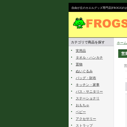
自由が丘のカエルグッズ専門店[FROGS]
カテゴリで商品を探す
ホーム
実用品
営
タオル・ハンカチ
置物
営
ぬいぐるみ
バッグ・財布
キッチン・家事
バス・サニタリー
ステーショナリ
おもちゃ
ベビー
アクセサリー
ストラップ