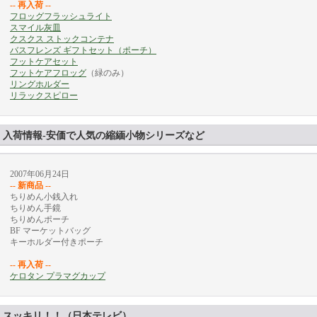
-- 再入荷 --
フロッグフラッシュライト
スマイル灰皿
クスクス ストックコンテナ
バスフレンズ ギフトセット（ポーチ）
フットケアセット
フットケアフロッグ
（緑のみ）
リングホルダー
リラックスピロー
入荷情報-安価で人気の縮緬小物シリーズなど
2007年06月24日
-- 新商品 --
ちりめん小銭入れ
ちりめん手鏡
ちりめんポーチ
BF マーケットバッグ
キーホルダー付きポーチ
-- 再入荷 --
ケロタン プラマグカップ
スッキリ！！（日本テレビ）