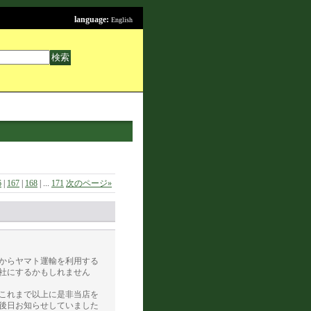
language:
English
6
|
167
|
168
|
...
171
次のページ
»
からヤマト運輸を利用する
社にするかもしれません
これまで以上に是非当店を
後日お知らせしていました