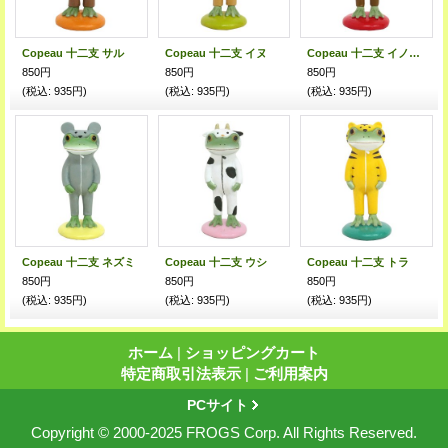
Copeau 十二支 サル
Copeau 十二支 イヌ
Copeau 十二支 イノシシ
850円
850円
850円
(税込
:
935円)
(税込
:
935円)
(税込
:
935円)
Copeau 十二支 ネズミ
Copeau 十二支 ウシ
Copeau 十二支 トラ
850円
850円
850円
(税込
:
935円)
(税込
:
935円)
(税込
:
935円)
ホーム
|
ショッピングカート
特定商取引法表示
|
ご利用案内
PCサイト
Copyright © 2000-2025 FROGS Corp. All Rights Reserved.