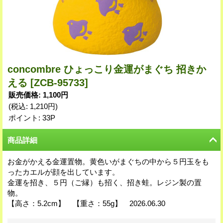
concombre ひょっこり金運がまぐち 招きか
える
[ZCB-95733]
販売価格
:
1,100円
(税込
:
1,210円
)
ポイント: 33P
商品詳細
お金がかえる金運置物。黄色いがまぐちの中から５円玉をも
ったカエルが顔を出しています。
金運を招き、５円（ご縁）も招く、招き蛙。レジン製の置
物。
【高さ：5.2cm】 【重さ：55g】 2026.06.30