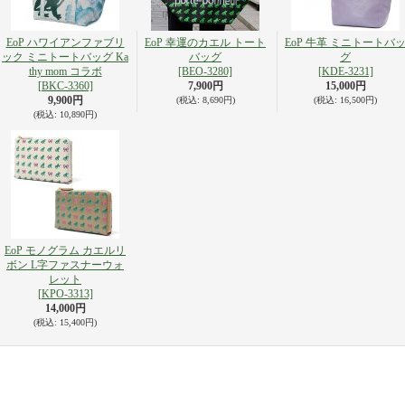
EoP ハワイアンファブリ
EoP 幸運のカエル トート
EoP 牛革 ミニトートバ
ック ミニトートバッグ Ka
バッグ
グ
thy mom コラボ
[BEO-3280]
[KDE-3231]
[BKC-3360]
7,900円
15,000円
9,900円
(税込
:
8,690円)
(税込
:
16,500円)
(税込
:
10,890円)
EoP モノグラム カエルリ
ボン L字ファスナーウォ
レット
[KPO-3313]
14,000円
(税込
:
15,400円)