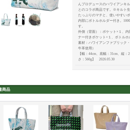
んプロデュースのハワイアンキルトブ
とのコラボ商品です。※キルト
たっぷりのマチと、使いやすい
内部にボトルホルダー付き。100
す。
外側（背面）：ポケット×１、内
ナー付きポケット×１、ボトルホ
素材：ハワイアンファブリック
牛革使用）
【幅：44cm、底幅：31cm、縦：2
さ：560g】 2026.05.30
連商品