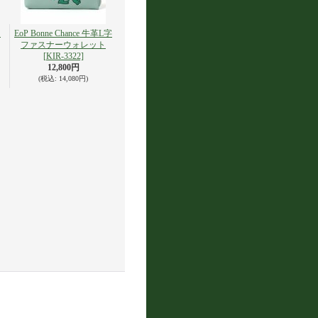
ッ
EoP Bonne Chance 牛革L字
ファスナーウォレット
[KIR-3322]
12,800円
(税込
:
14,080円)