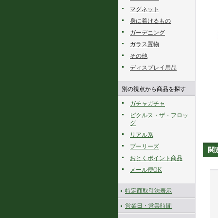
マグネット
身に着けるもの
ガーデニング
ガラス置物
その他
ディスプレイ用品
別の視点から商品を探す
ガチャガチャ
ピクルス・ザ・フロッ
グ
リアル系
プーリーズ
関
おとくポイント商品
メール便OK
特定商取引法表示
営業日・営業時間