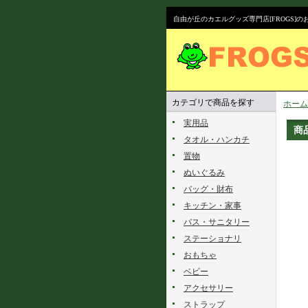
自由が丘のカエルグッズ専門店[FROGS]
カテゴリで商品を探す
ホーム
実用品
商
タオル・ハンカチ
置物
ぬいぐるみ
バッグ・財布
キッチン・家事
バス・サニタリー
ステーショナリ
おもちゃ
ベビー
アクセサリー
ストラップ