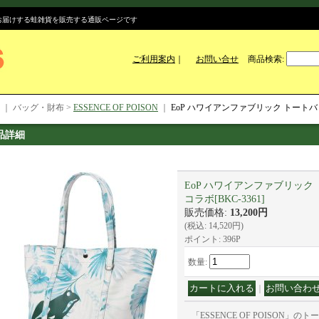
のお届けする蛙雑貨を販売する通販ページです
ご利用案内
｜
お問い合せ
商品検索
:
｜ バッグ・財布 >
ESSENCE OF POISON
｜
EoP ハワイアンファブリック トートバッグ
品詳細
EoP ハワイアンファブリック ト
コラボ
[
BKC-3361
]
販売価格
:
13,200円
(税込
:
14,520円
)
ポイント: 396P
数量
:
｜
「ESSENCE OF POISON