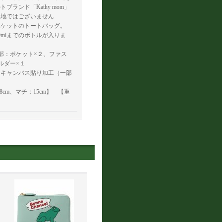
ランド「Kathy mom」
生地ではございません
ポケットのトートバッグ。
0mlまでのボトルが入りま
部：ポケット×２、ファス
ルダー×１
・キャンバス貼り加工（一部
8cm、マチ：15cm】 【重