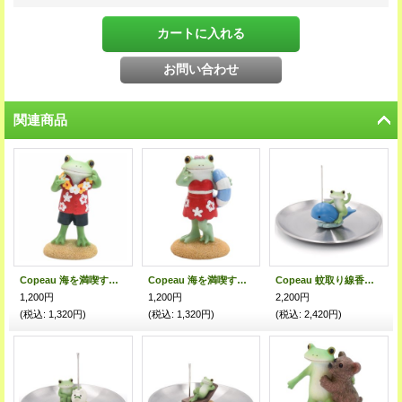
関連商品
Copeau 海を満喫するカエル
Copeau 海を満喫するコポミ
Copeau 蚊取り線香スタンド 潮吹きクジラ
1,200円
1,200円
2,200円
(税込
:
1,320円)
(税込
:
1,320円)
(税込
:
2,420円)