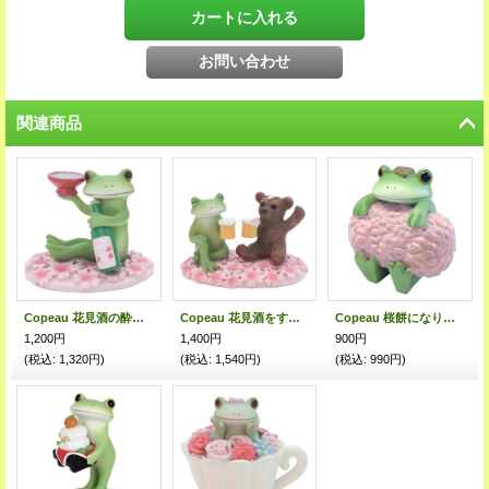
関連商品
Copeau 花見酒の酔いどれカエル
Copeau 花見酒をするカエルとクマ
Copeau 桜餅になりきるカエル
1,200円
1,400円
900円
(税込
:
1,320円)
(税込
:
1,540円)
(税込
:
990円)