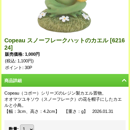
Copeau スノーフレークハットのカエル
[6216
24]
販売価格
:
1,000円
(税込
:
1,100円
)
ポイント: 30P
商品詳細
Copeau（コポー）シリーズのレジン製カエル置物。
オオマツユキソウ（スノーフレーク）の花を帽子にしたカエ
ルと小鳥。
【幅：3cm、高さ：4.2cm】 【重さ：g】 2026.01.31
数量
: