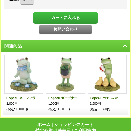
関連商品
Copeau ネモフィラ畑のコポミ
Copeau ガーデナーのカエル
Copeau カエルのヒヨコ幼稚園
1,000円
1,000円
1,200円
(税込
:
1,100円)
(税込
:
1,100円)
(税込
:
1,320円)
ホーム
|
ショッピングカート
特定商取引法表示
|
ご利用案内