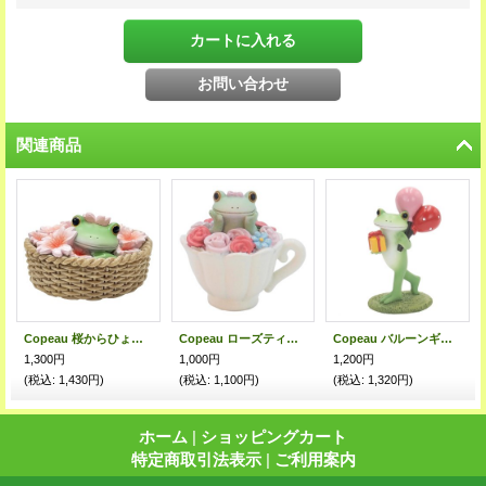
関連商品
Copeau 桜からひょっこりするカエル
Copeau ローズティーなコポミ
Copeau バルーンギフトのカエル
1,300円
1,000円
1,200円
(税込
:
1,430円)
(税込
:
1,100円)
(税込
:
1,320円)
ホーム
|
ショッピングカート
特定商取引法表示
|
ご利用案内