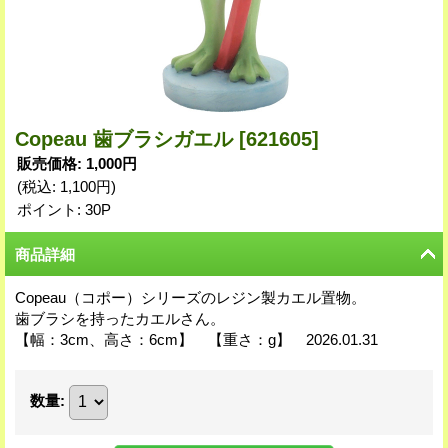
Copeau 歯ブラシガエル
[621605]
販売価格
:
1,000円
(税込
:
1,100円
)
ポイント: 30P
商品詳細
Copeau（コポー）シリーズのレジン製カエル置物。
歯ブラシを持ったカエルさん。
【幅：3cm、高さ：6cm】 【重さ：g】 2026.01.31
数量
: