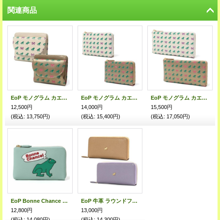
関連商品
EoP モノグラム カエルリボン コンパクト財布
EoP モノグラム カエルリボン L字ファスナーウォレット
EoP モノグラム カエルリボン L字ファスナー長札入れ
12,500円
14,000円
15,500円
(税込
:
13,750円)
(税込
:
15,400円)
(税込
:
17,050円)
EoP Bonne Chance 牛革L字ファスナーウォレット
EoP 牛革 ラウンドファスナー長財布
12,800円
13,000円
(税込
:
14,080円)
(税込
:
14,300円)