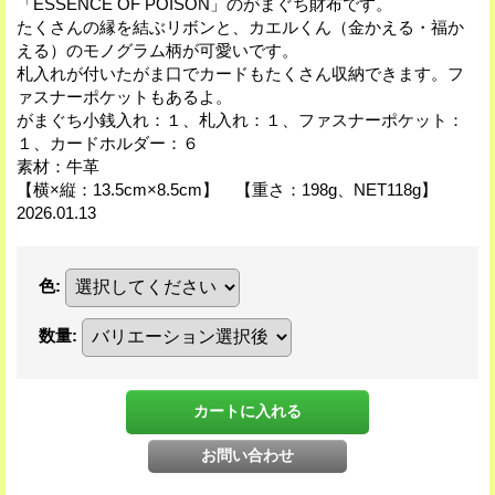
「ESSENCE OF POISON」のがまぐち財布です。
たくさんの縁を結ぶリボンと、カエルくん（金かえる・福か
える）のモノグラム柄が可愛いです。
札入れが付いたがま口でカードもたくさん収納できます。フ
ァスナーポケットもあるよ。
がまぐち小銭入れ：１、札入れ：１、ファスナーポケット：
１、カードホルダー：６
素材：牛革
【横×縦：13.5cm×8.5cm】 【重さ：198g、NET118g】
2026.01.13
色
:
数量
: