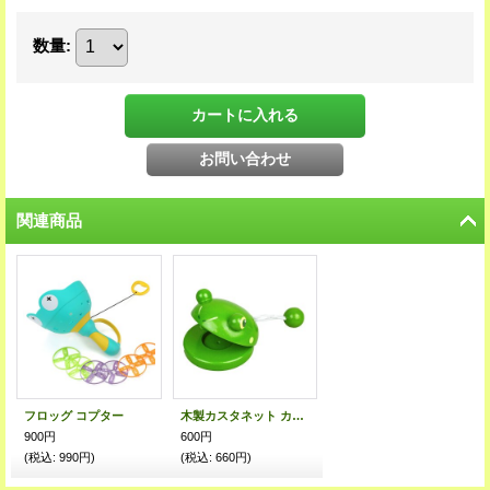
数量
:
関連商品
フロッグ コプター
木製カスタネット カエル
900円
600円
(税込
:
990円)
(税込
:
660円)