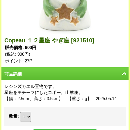
Copeau １２星座 やぎ座
[921510]
販売価格
:
900円
(税込
:
990円
)
ポイント: 27P
商品詳細
レジン製カエル置物です。
星座をモチーフにしたコポー。山羊座。
【幅：2.5cm、高さ：3.5cm】 【重さ：g】 2025.05.14
数量
: