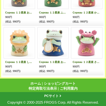
Copeau １２星座 おうし座
Copeau １２星座 ふたご座
Copeau １２星座 かに座
900円
900円
900円
(税込
:
990円)
(税込
:
990円)
(税込
:
990円)
Copeau １２星座 しし座
Copeau １２星座 おとめ座
Copeau １２星座 さそり座
900円
900円
900円
(税込
:
990円)
(税込
:
990円)
(税込
:
990円)
ホーム
|
ショッピングカート
特定商取引法表示
|
ご利用案内
PCサイト
Copyright © 2000-2025 FROGS Corp. All Rights Reserved.