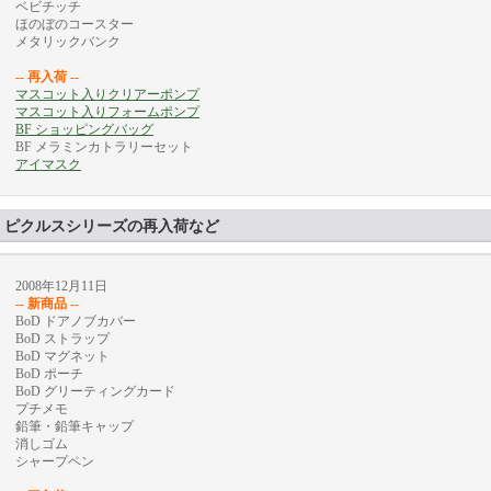
ベビチッチ
ほのぼのコースター
メタリックバンク
-- 再入荷 --
マスコット入りクリアーポンプ
マスコット入りフォームポンプ
BF ショッピングバッグ
BF メラミンカトラリーセット
アイマスク
ピクルスシリーズの再入荷など
2008年12月11日
-- 新商品 --
BoD ドアノブカバー
BoD ストラップ
BoD マグネット
BoD ポーチ
BoD グリーティングカード
プチメモ
鉛筆・鉛筆キャップ
消しゴム
シャープペン