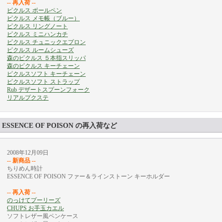
-- 再入荷 --
ピクルス ボールペン
ピクルス メモ帳（ブルー）
ピクルス リングノート
ピクルス ミニハンカチ
ピクルス チュニックエプロン
ピクルス ルームシューズ
森のピクルス ５本指スリッパ
森のピクルス キーチェーン
ピクルスソフト キーチェーン
ピクルスソフト ストラップ
Rub デザートスプーンフォーク
リアルプクステ
ESSENCE OF POISON の再入荷など
2008年12月09日
-- 新商品 --
ちりめん時計
ESSENCE OF POISON ファー＆ラインストーン キーホルダー
-- 再入荷 --
のっけてプーリーズ
CHUPS お手玉カエル
ソフトレザー風ペンケース