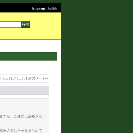
language:
English
5
|
156
|
157
|
...
171
次のページ
»
ますが、ご注文は余裕をも
本日入荷した分をまとめて