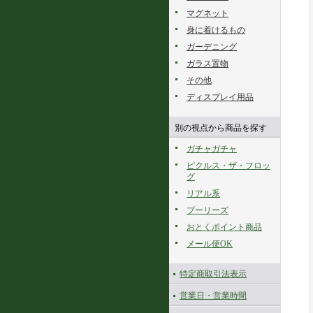
マグネット
身に着けるもの
ガーデニング
ガラス置物
その他
ディスプレイ用品
別の視点から商品を探す
ガチャガチャ
ピクルス・ザ・フロッ
グ
リアル系
プーリーズ
おとくポイント商品
メール便OK
特定商取引法表示
営業日・営業時間