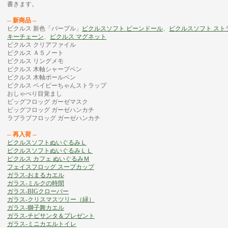
書きます。
-- 新商品 --
ピクルス 新色「パープル」
ピクルスソフト ビーンドール
、
ピクルスソフト スト
キーチェーン
、
ピクルス マグネット
ピクルス クリアファイル
ピクルス Ａ５ノート
ピクルス リングメモ
ピクルス 木軸シャープペン
ピクルス 木軸ボールペン
ピクルス ベイビーちゃんストラップ
おしゃべり目覚まし
ビッグフロッグ ガーゼマスク
ビッグフロッグ ガーゼハンカチ
ラブラブフロッグ ガーゼハンカチ
-- 再入荷 --
ピクルスソフトぬいぐるみＬ
ピクルスソフトぬいぐるみＬＬ
ピクルス カフェ ぬいぐるみＭ
フェイスフロッグ スープカップ
ガラス-おまるカエル
ガラス-ミルクの時間
ガラス-BIGクローバー
ガラス-クリスマスツリー（緑）
ガラス-獅子舞カエル
ガラス-チビサンタ＆プレゼント
ガラス-ミニカエルトイレ