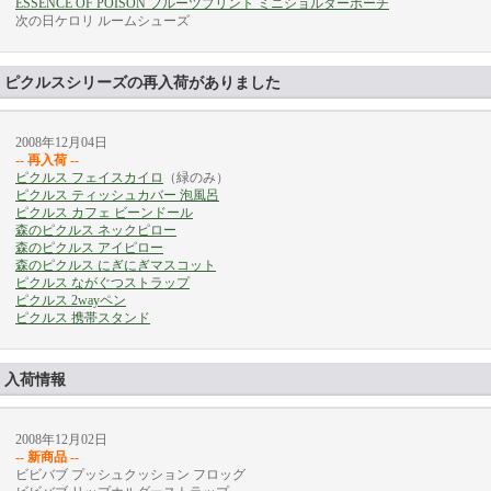
ESSENCE OF POISON フルーツプリント ミニショルダーポーチ
次の日ケロリ ルームシューズ
ピクルスシリーズの再入荷がありました
2008年12月04日
-- 再入荷 --
ピクルス フェイスカイロ
（緑のみ）
ピクルス ティッシュカバー 泡風呂
ピクルス カフェ ビーンドール
森のピクルス ネックピロー
森のピクルス アイピロー
森のピクルス にぎにぎマスコット
ピクルス ながぐつストラップ
ピクルス 2wayペン
ピクルス 携帯スタンド
入荷情報
2008年12月02日
-- 新商品 --
ビビバブ プッシュクッション フロッグ