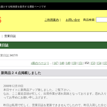
のお届けする蛙雑貨を販売する通販ページです
ご利用案内
｜
お問い合せ
商品検索
:
｜
営業日誌
業日誌
業日誌:
3417
件
«
前のページ
1
...
|
147
|
148
|
149
|
150
|
151
|
152
|
153
|
154
|
15
新商品２４点掲載しました
2008年12月19日
本日サイトに新商品アップ致しました。ご覧下さい。
なお、ここ最近店頭が忙しく、出荷作業が遅れ気味となっております。恐れ入り
ってお早めにお願い申し上げます。
昨日は私用で忙しく、営業日誌を更新できませんでしたので、昨日入荷した分と