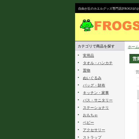
自由が丘のカエルグッズ専門店[FROGS]
カテゴリで商品を探す
ホーム
実用品
営
タオル・ハンカチ
置物
営
ぬいぐるみ
バッグ・財布
キッチン・家事
バス・サニタリー
ステーショナリ
おもちゃ
ベビー
アクセサリー
ストラップ