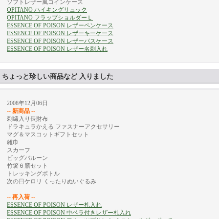
ソフトレザー風コインケース
OPITANO ハイキングリュック
OPITANO フラップショルダーＬ
ESSENCE OF POISON レザーペンケース
ESSENCE OF POISON レザーキーケース
ESSENCE OF POISON レザーパスケース
ESSENCE OF POISON レザー名刺入れ
ちょっと珍しい商品など 入りました
2008年12月06日
-- 新商品 --
刺繍入り長財布
ドラキュラかえる ファスナーアクセサリー
マグ＆マスコットギフトセット
雑巾
スカーフ
ビッグバルーン
竹箸６膳セット
トレッキングボトル
次の日ケロリ くったりぬいぐるみ
-- 再入荷 --
ESSENCE OF POISON レザー札入れ
ESSENCE OF POISON 中ベラ付きレザー札入れ