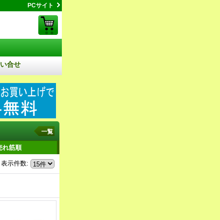
PCサイト
い合せ
一覧
売れ筋順
表示件数
: