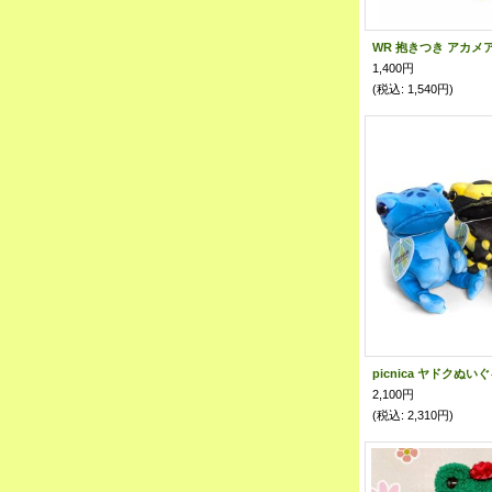
WR 抱きつき アカメ
1,400円
(税込
:
1,540円)
picnica ヤドクぬい
2,100円
(税込
:
2,310円)