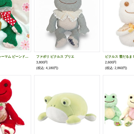
母の日ピクルス メルシーマム ビーンドール １８
ファボリ ピクルス ブリエ
ピクルス 雪だるま
3,800円
2,600円
(税込
:
4,180円)
(税込
:
2,860円)