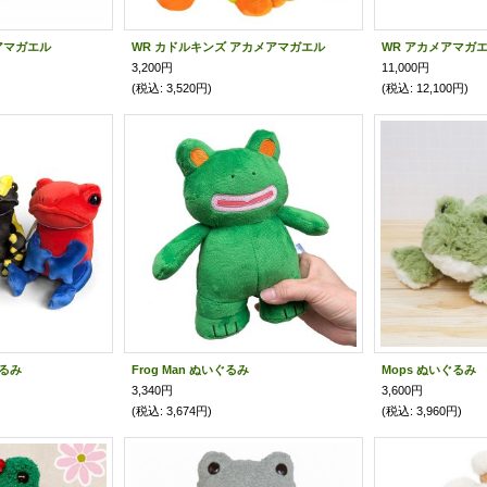
アマガエル
WR カドルキンズ アカメアマガエル
WR アカメアマガ
3,200円
11,000円
(税込
:
3,520円)
(税込
:
12,100円)
ぐるみ
Frog Man ぬいぐるみ
Mops ぬいぐるみ
3,340円
3,600円
(税込
:
3,674円)
(税込
:
3,960円)