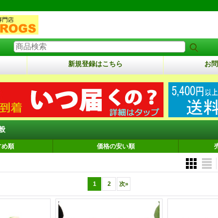
新規登録はこちら
お問
般
すめ順
価格の安い順
1
2
次
»