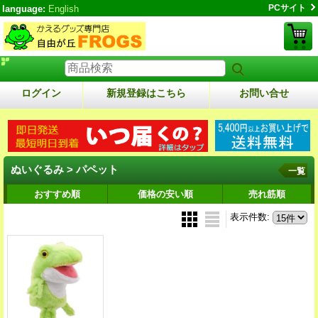
PCサイト
language:
English
ログイン
新規登録はこちら
お問い合せ
ぬいぐるみ > パペット
一覧
おすすめ順
価格の安い順
売れ筋順
表示件数
: