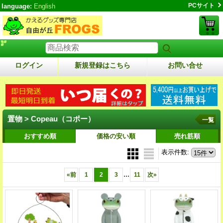
PCサイト
language:
English
ログイン
新規登録はこちら
お問い合せ
置物 > Copeau（コポー）
一覧
おすすめ順
価格の安い順
売れ筋順
表示件数
:
...
«
前
1
2
3
11
次
»