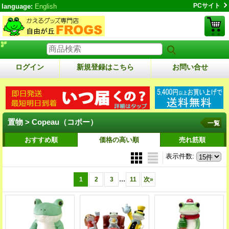
PCサイト
language:
English
ログイン
新規登録はこちら
お問い合せ
置物 > Copeau（コポー）
一覧
おすすめ順
価格の高い順
売れ筋順
表示件数
:
...
1
2
3
11
次
»