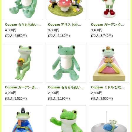
Copeau もちもちぬいぐるみＬ
Copeau アリス おかしなティーパーティー
Copeau ガーデン クリスマスツリーを抱えるカエル
4,500円
3,800円
3,400円
(税込
:
4,950円)
(税込
:
4,180円)
(税込
:
3,740円)
Copeau ガーデン きれいに咲いた！
Copeau もちもちぬいぐるみＳ
Copeau ミドル ひな祭り コポミ
3,200円
2,900円
2,300円
(税込
:
3,520円)
(税込
:
3,190円)
(税込
:
2,530円)