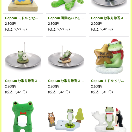
Copeau ミドル ひな祭り コポタロウ
Copeau 可動ぬいぐるみコポタロウ
Copeau 蚊取り線香スタンド 潮吹きクジラ
2,300円
2,300円
2,200円
(税込
:
2,530円)
(税込
:
2,530円)
(税込
:
2,420円)
Copeau 蚊取り線香スタンド 蚊取りブタ
Copeau 蚊取り線香スタンド ビーチパラソル
Copeau ミドル クリスマス キラキラ星とカエル
2,200円
2,200円
2,100円
(税込
:
2,420円)
(税込
:
2,420円)
(税込
:
2,310円)