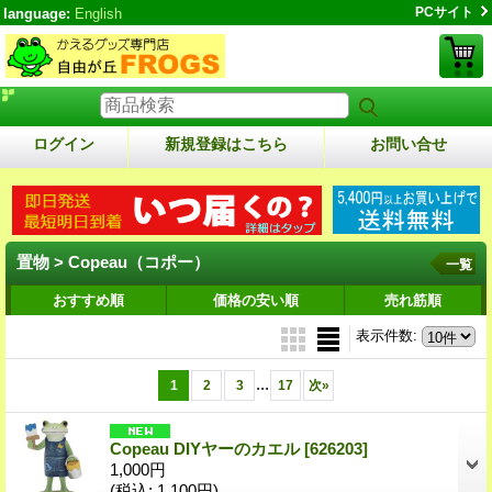
PCサイト
language:
English
ログイン
新規登録はこちら
お問い合せ
置物 > Copeau（コポー）
一覧
おすすめ順
価格の安い順
売れ筋順
表示件数
:
...
1
2
3
17
次
»
Copeau DIYヤーのカエル
[626203]
1,000円
(税込
:
1,100円)