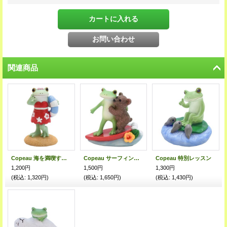
関連商品
Copeau 海を満喫するコポミ
Copeau サーフィンをるカエルとクマ
Copeau 特別レッスン
1,200円
1,500円
1,300円
(税込
:
1,320円)
(税込
:
1,650円)
(税込
:
1,430円)