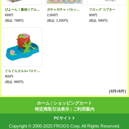
びよ〜ん！最強リアルカエル
ガチャガチャ パカッと ひざカックン パステルＴ編 全５種セット
フロッグ コプター
699円
2,000円
900円
(税込
:
768円)
(税込
:
2,200円)
(税込
:
990円)
ぐらぐらカエルバスケット バランスゲーム
800円
(税込
:
880円)
(4件/4件)
ホーム
|
ショッピングカート
特定商取引法表示
|
ご利用案内
PCサイト
Copyright © 2000-2025 FROGS Corp. All Rights Reserved.