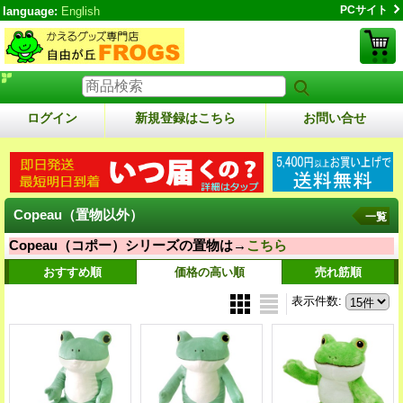
PCサイト
language:
English
ログイン
新規登録はこちら
お問い合せ
Copeau（置物以外）
一覧
Copeau（コポー）シリーズの置物は→
こちら
おすすめ順
価格の高い順
売れ筋順
表示件数
: