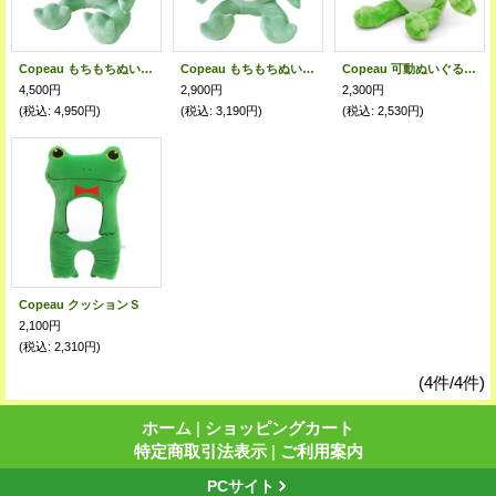
Copeau もちもちぬいぐるみＬ
Copeau もちもちぬいぐるみＳ
Copeau 可動ぬいぐるみコポタロウ
4,500円
2,900円
2,300円
(税込
:
4,950円)
(税込
:
3,190円)
(税込
:
2,530円)
Copeau クッションＳ
2,100円
(税込
:
2,310円)
(4件/4件)
ホーム
|
ショッピングカート
特定商取引法表示
|
ご利用案内
PCサイト